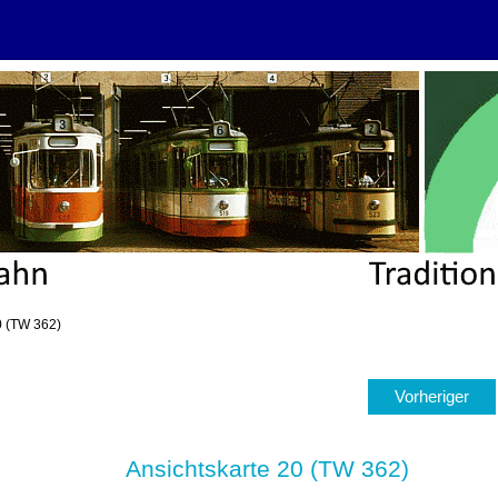
0 (TW 362)
Vorheriger
Ansichtskarte 20 (TW 362)