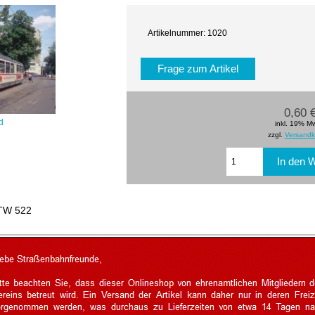
Artikelnummer: 1020
Frage zum Artikel
0,60 
d
inkl. 19% M
zzgl.
Versandk
 TW 522