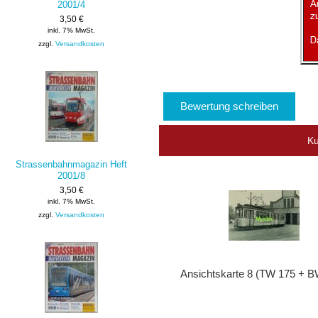
2001/4
3,50 €
inkl. 7% MwSt.
zzgl.
Versandkosten
Bewertung schreiben
Ku
Strassenbahnmagazin Heft
2001/8
3,50 €
inkl. 7% MwSt.
zzgl.
Versandkosten
Ansichtskarte 8 (TW 175 + B