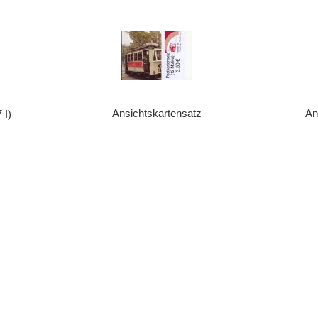
Ansichtskartensatz
An
 I)