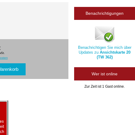
Benachrichtigungen
Benachrichtigen Sie mich über
€
Updates zu
Ansichtskarte 20
wSt.
(TW 362)
osten
Wer ist online
Zur Zeit ist 1 Gast online.