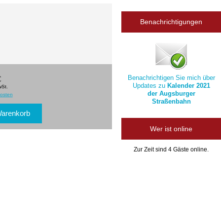
Benachrichtigungen
Benachrichtigen Sie mich über
€
Updates zu
Kalender 2021
wSt.
der Augsburger
osten
Straßenbahn
Wer ist online
Zur Zeit sind 4 Gäste online.