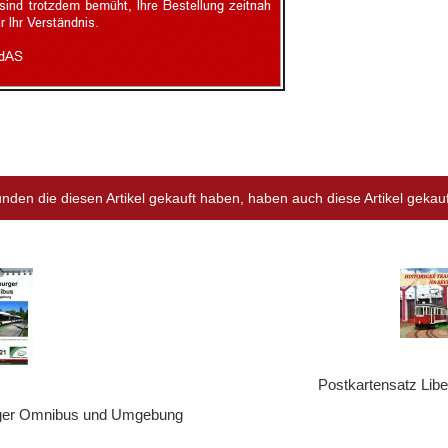
nden die diesen Artikel gekauft haben, haben auch diese Artikel gekauft
Postkartensatz Lib
rger Omnibus und Umgebung